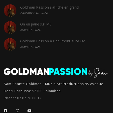
Goldman Passion s’affiche en grand
novembre 16, 2024
On en parle sur M6
mars 21, 2024
Goldman Passion à Beaumont-sur-Oise
mars 21, 2024
Sam Chante Goldman - Muz'n'Art Productions 95 Avenue
Henri Barbusse 92700 Colombes
Phone:
07 82 26 86 17