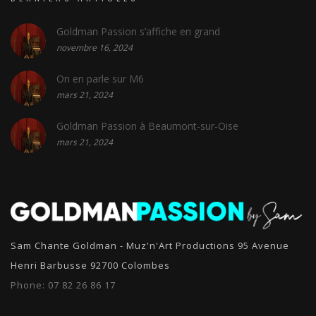
Goldman Passion s’affiche en grand
novembre 16, 2024
On en parle sur M6
mars 21, 2024
Goldman Passion à Beaumont-sur-Oise
mars 21, 2024
Sam Chante Goldman - Muz'n'Art Productions 95 Avenue
Henri Barbusse 92700 Colombes
Phone:
07 82 26 86 17