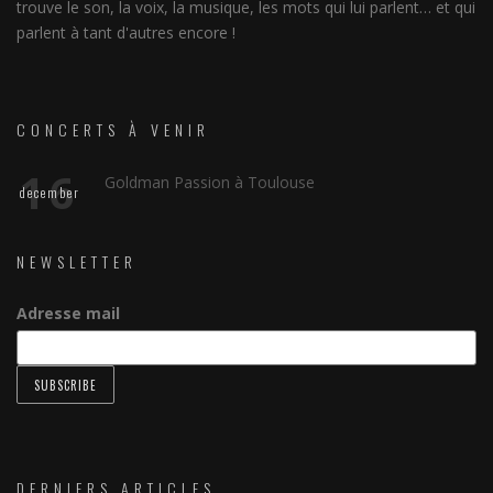
trouve le son, la voix, la musique, les mots qui lui parlent… et qui
parlent à tant d'autres encore !
CONCERTS À VENIR
16
Goldman Passion à Toulouse
december
NEWSLETTER
Adresse mail
DERNIERS ARTICLES