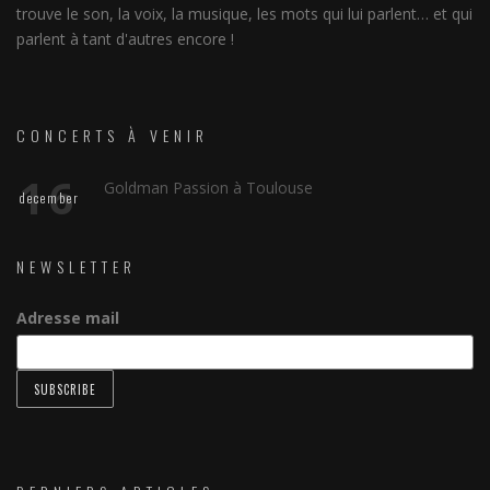
trouve le son, la voix, la musique, les mots qui lui parlent… et qui
parlent à tant d'autres encore !
CONCERTS À VENIR
16
Goldman Passion à Toulouse
december
NEWSLETTER
Adresse mail