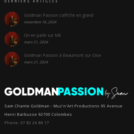
DERNIERS ARTICLES
Goldman Passion s’affiche en grand
novembre 16, 2024
On en parle sur M6
mars 21, 2024
Goldman Passion à Beaumont-sur-Oise
mars 21, 2024
Sam Chante Goldman - Muz'n'Art Productions 95 Avenue
Henri Barbusse 92700 Colombes
Phone:
07 82 26 86 17